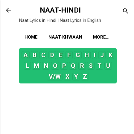
Skip to main content
NAAT-HINDI
Naat Lyrics in Hindi | Naat Lyrics in English
HOME
NAAT-KHWAAN
MORE…
A
B
C
D
E
F
G
H
I
J
K
L
M
N
O
P
Q
R
S
T
U
V/W
X
Y
Z