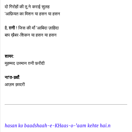
दो गिरोहों की तू ने कराई सुलह
'आफ़ियत का मिशन या हसन या हसन
है,
ग़नी
! जिस की माँ 'आबिदा ज़ाहिदा
बाप ख़ैबर-शिकन या हसन या हसन
शायर:
मुहम्मद उस्मान ग़नी फ़रीदी
ना'त-ख़्वाँ:
आज़म क़ादरी
hasan ko baadshaah-e-KHaas-o-'aam kehte hai.n