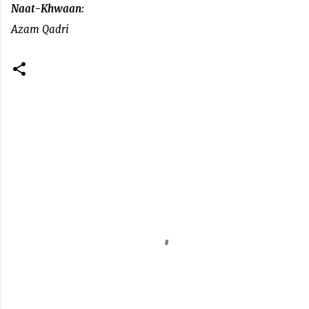
Naat-Khwaan:
Azam Qadri
C
o
m
m
e
n
t
s