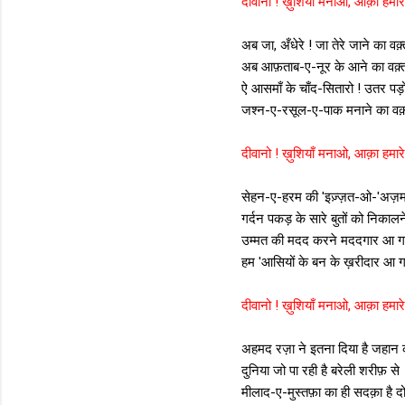
दीवानो ! ख़ुशियाँ मनाओ, आक़ा हमारे
अब जा, अँधेरे ! जा तेरे जाने का वक़्
अब आफ़ताब-ए-नूर के आने का वक़्त
ऐ आसमाँ के चाँद-सितारो ! उतर पड़
जश्न-ए-रसूल-ए-पाक मनाने का वक़्
दीवानो ! ख़ुशियाँ मनाओ, आक़ा हमारे
सेहन-ए-हरम की 'इज़्ज़त-ओ-'अज़म
गर्दन पकड़ के सारे बुतों को निकालन
उम्मत की मदद करने मददगार आ 
हम 'आसियों के बन के ख़रीदार आ 
दीवानो ! ख़ुशियाँ मनाओ, आक़ा हमारे
अहमद रज़ा ने इतना दिया है जहान 
दुनिया जो पा रही है बरेली शरीफ़ से
मीलाद-ए-मुस्तफ़ा का ही सदक़ा है दो