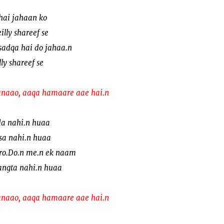
hai jahaan ko
illy shareef se
sadqa hai do jahaa.n
ly shareef se
naao, aaqa hamaare aae hai.n
ida nahi.n huaa
isa nahi.n huaa
ro.Do.n me.n ek naam
angta nahi.n huaa
naao, aaqa hamaare aae hai.n