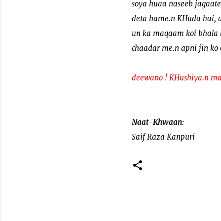
soya huaa naseeb jagaate
deta hame.n KHuda hai, d
un ka maqaam koi bhala 
chaadar me.n apni jin ko
deewano ! KHushiya.n ma
Naat-Khwaan:
Saif Raza Kanpuri
C
o
m