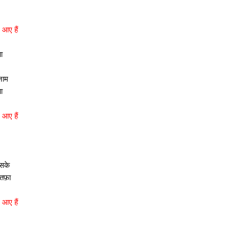
 आए हैं
आ
नाम
आ
 आए हैं
सके
स्तफ़ा
 आए हैं