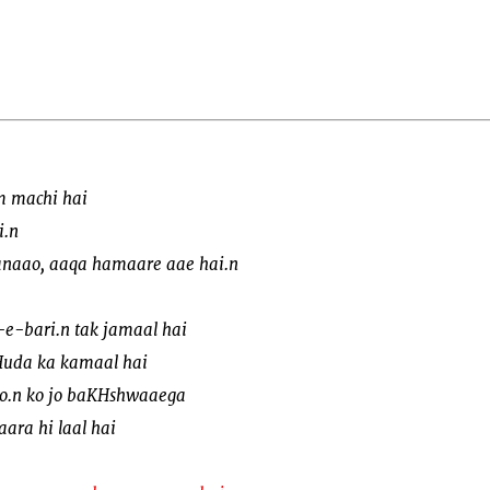
m machi hai
i.n
naao, aaqa hamaare aae hai.n
-e-bari.n tak jamaal hai
uda ka kamaal hai
o.n ko jo baKHshwaaega
ara hi laal hai