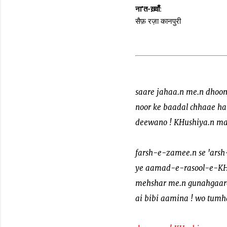
ना'त-ख़्वाँ:
सैफ़ रज़ा कानपुरी
saare jahaa.n me.n dhoo
noor ke baadal chhaae ha
deewano ! KHushiya.n ma
farsh-e-zamee.n se 'arsh
ye aamad-e-rasool-e-KH
mehshar me.n gunahgaar
ai bibi aamina ! wo tumha