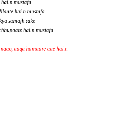
 hai.n mustafa
ilaate hai.n mustafa
kya samajh sake
 chhupaate hai.n mustafa
naao, aaqa hamaare aae hai.n