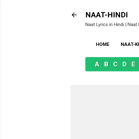
NAAT-HINDI
Naat Lyrics in Hindi | Naat 
HOME
NAAT-
A
B
C
D
E