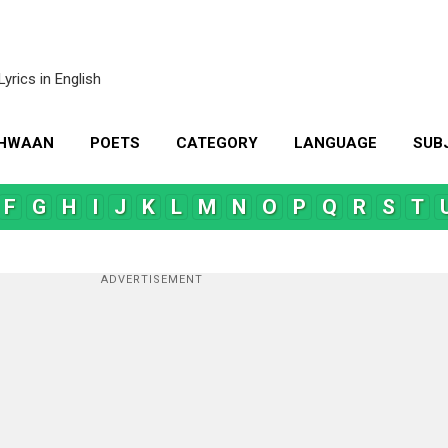
Skip to main content
Lyrics in English
KHWAAN
POETS
CATEGORY
LANGUAGE
SUB
MORE…
CONTACT US
F
G
H
I
J
K
L
M
N
O
P
Q
R
S
T
ADVERTISEMENT