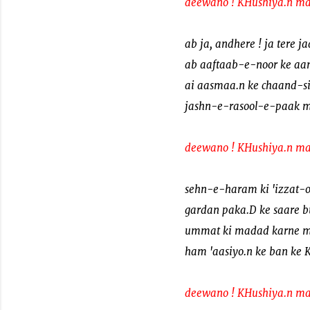
deewano ! KHushiya.n ma
ab ja, andhere ! ja tere j
ab aaftaab-e-noor ke aan
ai aasmaa.n ke chaand-si
jashn-e-rasool-e-paak 
deewano ! KHushiya.n ma
sehn-e-haram ki 'izzat-
gardan paka.D ke saare b
ummat ki madad karne m
ham 'aasiyo.n ke ban ke 
deewano ! KHushiya.n ma