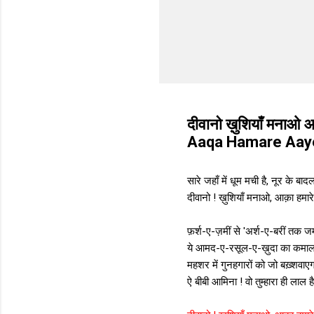
दीवानो ख़ुशियाँ मना
Aaqa Hamare Aay
सारे जहाँ में धूम मची है, नूर के बादल
दीवानो ! ख़ुशियाँ मनाओ, आक़ा हमारे
फ़र्श-ए-ज़मीं से 'अर्श-ए-बरीं तक ज
ये आमद-ए-रसूल-ए-ख़ुदा का कमाल
महशर में गुनहगारों को जो बख़्शवाएग
ऐ बीबी आमिना ! वो तुम्हारा ही लाल है