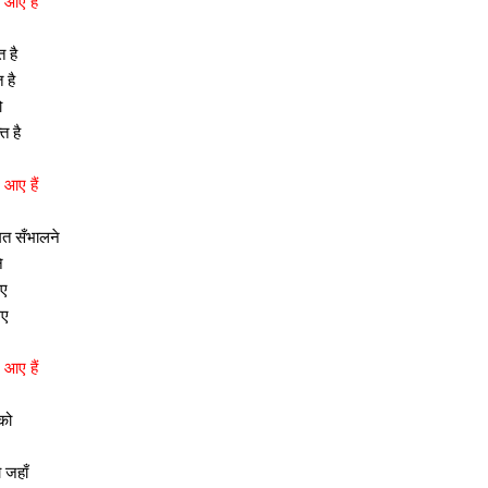
 आए हैं
त है
 है
ो
त है
 आए हैं
त सँभालने
े
गए
गए
 आए हैं
को
 जहाँ