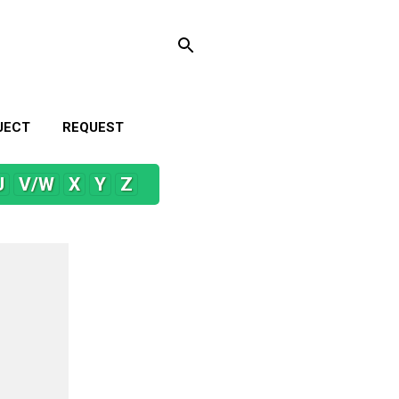
JECT
REQUEST
U
V/W
X
Y
Z