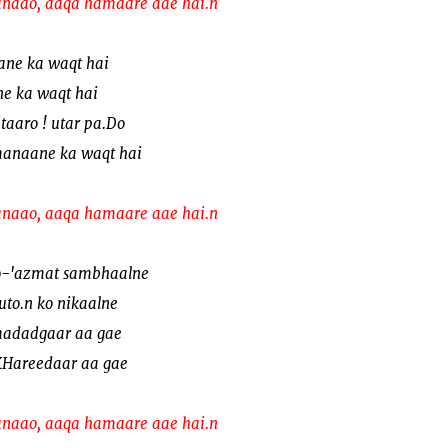
naao, aaqa hamaare aae hai.n
aane ka waqt hai
e ka waqt hai
taaro ! utar pa.Do
manaane ka waqt hai
naao, aaqa hamaare aae hai.n
o-'azmat sambhaalne
uto.n ko nikaalne
adadgaar aa gae
KHareedaar aa gae
naao, aaqa hamaare aae hai.n