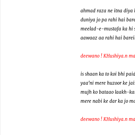
ahmad raza ne itna diya 
duniya jo pa rahi hai bare
meelad-e-mustafa ka hi 
aawaaz aa rahi hai bareil
deewano ! KHushiya.n ma
is shaan ka to koi bhi pa
yaa'ni mere huzoor ke ja
mujh ko bataao laakh-ka
mere nabi ke dar ka jo m
deewano ! KHushiya.n ma