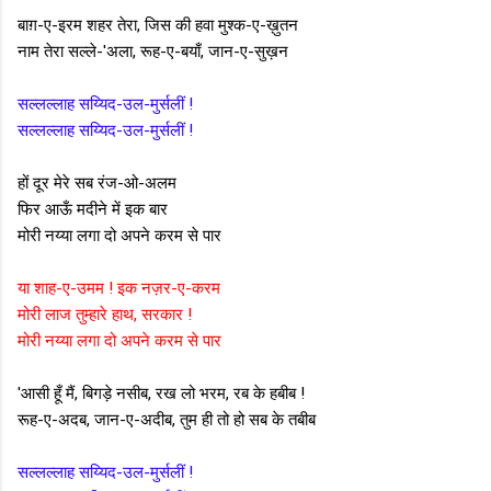
बाग़-ए-इरम शहर तेरा, जिस की हवा मुश्क-ए-ख़ुतन
नाम तेरा सल्ले-'अला, रूह-ए-बयाँ, जान-ए-सुख़न
सल्लल्लाह सय्यिद-उल-मुर्सलीं !
सल्लल्लाह सय्यिद-उल-मुर्सलीं !
हों दूर मेरे सब रंज-ओ-अलम
फिर आऊँ मदीने में इक बार
मोरी नय्या लगा दो अपने करम से पार
या शाह-ए-उमम ! इक नज़र-ए-करम
मोरी लाज तुम्हारे हाथ, सरकार !
मोरी नय्या लगा दो अपने करम से पार
'आसी हूँ मैं, बिगड़े नसीब, रख लो भरम, रब के हबीब !
रूह-ए-अदब, जान-ए-अदीब, तुम ही तो हो सब के तबीब
सल्लल्लाह सय्यिद-उल-मुर्सलीं !