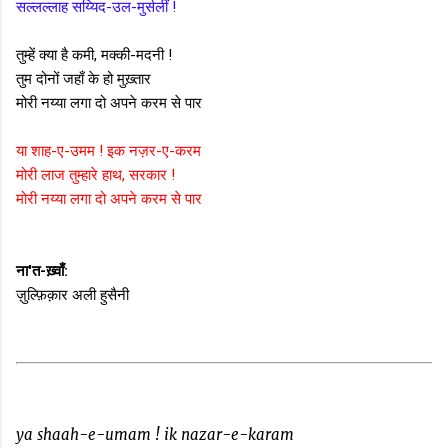
सल्लल्लाह सय्यिद-उल-मुर्सलीं !
तुम्हें क्या है कमी, मक्की-मदनी !
तुम दोनों जहाँ के हो मुख़्तार
मोरी नय्या लगा दो अपने करम से पार
या शाह-ए-उमम ! इक नज़र-ए-करम
मोरी लाज तुम्हारे हाथ, सरकार !
मोरी नय्या लगा दो अपने करम से पार
ना'त-ख़्वाँ:
ज़ुल्फ़िक़ार अली हुसैनी
ya shaah-e-umam ! ik nazar-e-karam