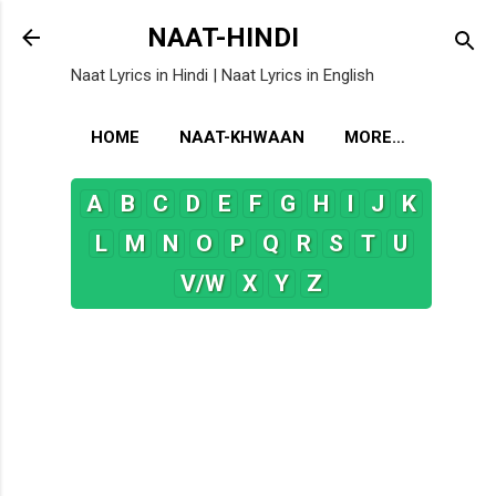
Skip to main content
NAAT-HINDI
Naat Lyrics in Hindi | Naat Lyrics in English
HOME
NAAT-KHWAAN
MORE…
A
B
C
D
E
F
G
H
I
J
K
L
M
N
O
P
Q
R
S
T
U
V/W
X
Y
Z