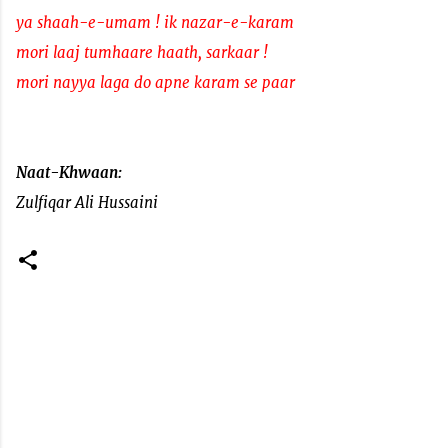
ya shaah-e-umam ! ik nazar-e-karam
mori laaj tumhaare haath, sarkaar !
mori nayya laga do apne karam se paar
Naat-Khwaan:
Zulfiqar Ali Hussaini
C
o
m
m
e