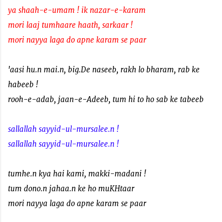
ya shaah-e-umam ! ik nazar-e-karam
mori laaj tumhaare haath, sarkaar !
mori nayya laga do apne karam se paar
'aasi hu.n mai.n, big.De naseeb, rakh lo bharam, rab ke
habeeb !
rooh-e-adab, jaan-e-Adeeb, tum hi to ho sab ke tabeeb
sallallah sayyid-ul-mursalee.n !
sallallah sayyid-ul-mursalee.n !
tumhe.n kya hai kami, makki-madani !
tum dono.n jahaa.n ke ho muKHtaar
mori nayya laga do apne karam se paar