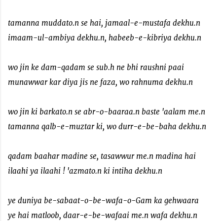
tamanna muddato.n se hai, jamaal-e-mustafa dekhu.n
imaam-ul-ambiya dekhu.n, habeeb-e-kibriya dekhu.n
wo jin ke dam-qadam se sub.h ne bhi raushni paai
munawwar kar diya jis ne faza, wo rahnuma dekhu.n
wo jin ki barkato.n se abr-o-baaraa.n baste 'aalam me.n
tamanna qalb-e-muztar ki, wo durr-e-be-baha dekhu.n
qadam baahar madine se, tasawwur me.n madina hai
ilaahi ya ilaahi ! 'azmato.n ki intiha dekhu.n
ye duniya be-sabaat-o-be-wafa-o-Gam ka gehwaara
ye hai matloob, daar-e-be-wafaai me.n wafa dekhu.n