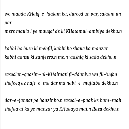
wo mabda KHalq-e-'aalam ka, durood un par, salaam un
par
mere maula ! ye mauqa' de ki KHatamul-ambiya dekhu.n
kabhi ho husn ki mehfil, kabhi ho shauq ka manzar
kabhi aansu ki zanjeero.n me.n 'aashiq ki sada dekhu.n
rasoolun-qaasim-ul-KHairaati fi-dduniya wa fil-'uqba
shafeeq az nafs-e-ma dar ma nabi-e-mujtaba dekhu.n
dar-e-jannat pe haazir ho.n rasool-e-paak ke ham-raah
shafaa'at ka ye manzar ya KHudaya mai.n
Raza
dekhu.n