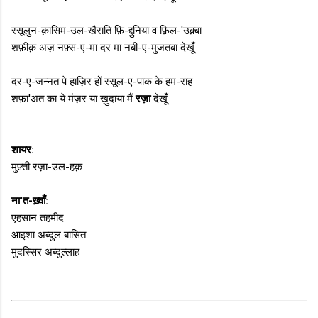
रसूलुन-क़ासिम-उल-ख़ैराति फ़ि-द्दुनिया व फ़िल-'उक़्बा
शफ़ीक़ अज़ नफ़्स-ए-मा दर मा नबी-ए-मुजतबा देखूँ
दर-ए-जन्नत पे हाज़िर हों रसूल-ए-पाक के हम-राह
शफ़ा'अत का ये मंज़र या ख़ुदाया मैं
रज़ा
देखूँ
शायर:
मुफ़्ती रज़ा-उल-हक़
ना'त-ख़्वाँ:
एहसान तहमीद
आइशा अब्दुल बासित
मुदस्सिर अब्दुल्लाह