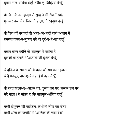
इमाम-उल-अंबिया देखूँ, हबीब-ए-किब्रिया देखूँ
वो जिन के दम-क़दम से सुब्ह ने भी रौशनी पाई
मुनव्वर कर दिया जिस ने फ़ज़ा, वो रहनुमा देखूँ
वो जिन की बरकतों से अब्र-ओ-बाराँ बस्ते 'आलम में
तमन्ना क़ल्ब-ए-मुज़्तर की, वो दुर्र-ए-बे-बहा देखूँ
क़दम बाहर मदीने से, तसव्वुर में मदीना है
इलाही या इलाही ! 'अज़्मतों की इंतिहा देखूँ
ये दुनिया बे-सबात-ओ-बे-वफ़ा-ओ-ग़म का गहवारा
ये है मतलूब, दार-ए-बे-वफ़ाई में वफ़ा देखूँ
वो मब्दा ख़ल्क़-ए-'आलम का, दुरूद उन पर, सलाम उन पर
मेरे मौला ! ये मौक़ा' दे कि ख़तमुल-अंबिया देखूँ
कभी हो हुस्न की महफ़िल, कभी हो शौक़ का मंज़र
कभी आँसू की ज़ंजीरों में 'आशिक़ की सदा देखूँ