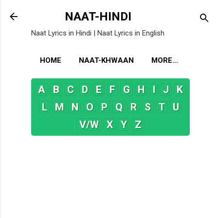
Skip to main content
NAAT-HINDI
Naat Lyrics in Hindi | Naat Lyrics in English
HOME
NAAT-KHWAAN
MORE…
A
B
C
D
E
F
G
H
I
J
K
L
M
N
O
P
Q
R
S
T
U
V/W
X
Y
Z