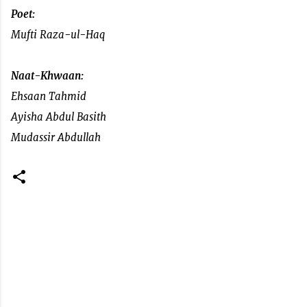
Poet:
Mufti Raza-ul-Haq
Naat-Khwaan:
Ehsaan Tahmid
Ayisha Abdul Basith
Mudassir Abdullah
C
o
m
m
e
n