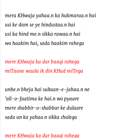
mera KHwaja yahaa.n ka hukmaraa.n hai
usi ke dam se ye hindustaa.n hai
usi ka hind me.n sikka rawaa.n hai
wo haakim hai, sada haakim rahega
mere KHwaja ka dar baaqi rahega
miTaane waala ik din KHud miTega
unhe.n bheja hai sultaan-e-jahaa.n ne
'ali-o-faatima ke hai.n wo pyaare
mere shabbir-o-shabbar ke dulaare
sada un ka yahaa.n sikka chalega
mere KHwaja ka dar baaqi rahega