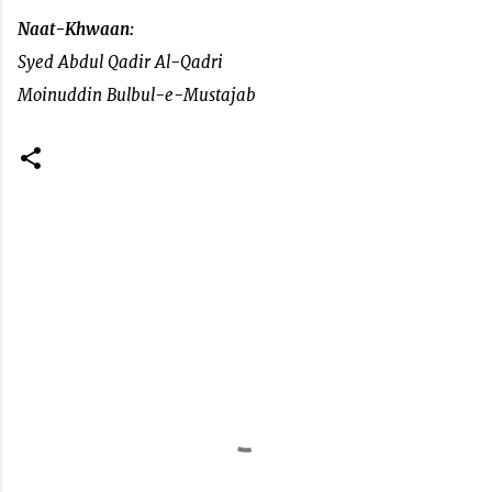
Naat-Khwaan:
Syed Abdul Qadir Al-Qadri
Moinuddin Bulbul-e-Mustajab
C
o
m
m
e
n
t
s