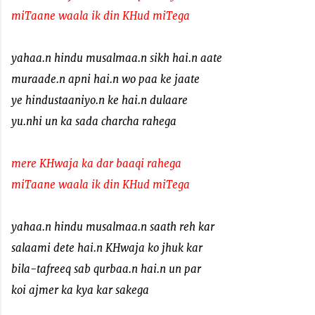
miTaane waala ik din KHud miTega
yahaa.n hindu musalmaa.n sikh hai.n aate
muraade.n apni hai.n wo paa ke jaate
ye hindustaaniyo.n ke hai.n dulaare
yu.nhi un ka sada charcha rahega
mere KHwaja ka dar baaqi rahega
miTaane waala ik din KHud miTega
yahaa.n hindu musalmaa.n saath reh kar
salaami dete hai.n KHwaja ko jhuk kar
bila-tafreeq sab qurbaa.n hai.n un par
koi ajmer ka kya kar sakega