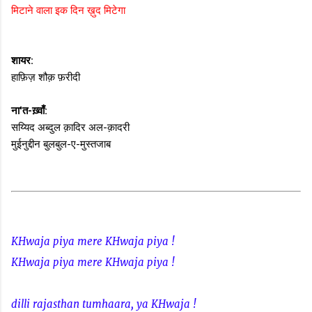
मिटाने वाला इक दिन ख़ुद मिटेगा
शायर:
हाफ़िज़ शौक़ फ़रीदी
ना'त-ख़्वाँ:
सय्यिद अब्दुल क़ादिर अल-क़ादरी
मुईनुद्दीन बुलबुल-ए-मुस्तजाब
KHwaja piya mere KHwaja piya !
KHwaja piya mere KHwaja piya !
dilli rajasthan tumhaara, ya KHwaja !