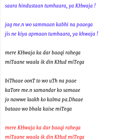
saara hindustaan tumhaara, ya KHwaja !
jag me.n wo sammaan kabhi na paaega
jis ne kiya apmaan tumhaara, ya khwaja !
mere KHwaja ka dar baaqi rahega
miTaane waala ik din KHud miTega
biThaae oonT to wo uTh na paae
kaTore me.n samandar ko samaae
jo nawwe laakh ko kalma pa.Dhaae
bataao wo bhala kaise miTega
mere KHwaja ka dar baaqi rahega
miTaane waala ik din KHud miTega