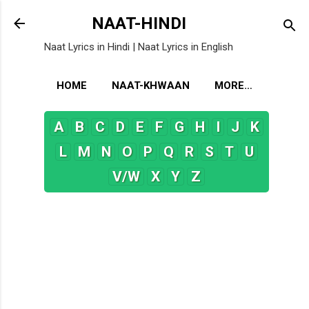
Skip to main content
NAAT-HINDI
Naat Lyrics in Hindi | Naat Lyrics in English
HOME
NAAT-KHWAAN
MORE…
A
B
C
D
E
F
G
H
I
J
K
L
M
N
O
P
Q
R
S
T
U
V/W
X
Y
Z