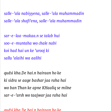
salle-'ala nabiyyena, salle-'ala muhammadin
salle-'ala shafi'ena, salle-'ala muhammadin
sar-e-laa-makaa.n se talab hui
soo-e-muntaha wo chale nabi
koi had hai un ke 'urooj ki
sallu 'alaihi wa aalihi
qudsi kha.De hai.n hairaan ho ke
ki sidra se aage bashar jaa raha hai
wo ban Than ke apne KHaaliq se milne
sar-e-'arsh wo taajwar jaa raha hai
qudsi kha.De hai.n hairaan ho ke