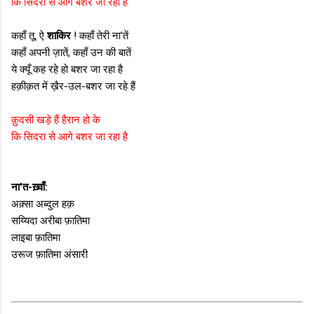
कि सिदरा से आगे बशर जा रहा है
कहाँ तू, ऐ
शाकिर
! कहाँ तेरी ना'तें
कहाँ अपनी ज़ातें, कहाँ उन की बातें
ये क्यूँ कह रहे हो बशर जा रहा है
हक़ीक़त में ख़ैर-उल-बशर जा रहे हैं
क़ुदसी खड़े हैं हैरान हो के
कि सिदरा से आगे बशर जा रहा है
ना'त-ख़्वाँ:
अक़्सा अब्दुल हक़
सय्यिदा अरीबा फ़ातिमा
लाइबा फ़ातिमा
उरूज फ़ातिमा अंसारी