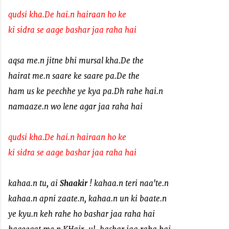
qudsi kha.De hai.n hairaan ho ke
ki sidra se aage bashar jaa raha hai
aqsa me.n jitne bhi mursal kha.De the
hairat me.n saare ke saare pa.De the
ham us ke peechhe ye kya pa.Dh rahe hai.n
namaaze.n wo lene agar jaa raha hai
qudsi kha.De hai.n hairaan ho ke
ki sidra se aage bashar jaa raha hai
kahaa.n tu, ai
Shaakir
! kahaa.n teri naa'te.n
kahaa.n apni zaate.n, kahaa.n un ki baate.n
ye kyu.n keh rahe ho bashar jaa raha hai