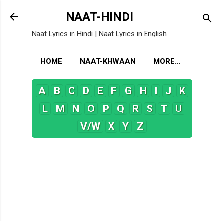
Skip to main content
NAAT-HINDI
Naat Lyrics in Hindi | Naat Lyrics in English
HOME
NAAT-KHWAAN
MORE…
A
B
C
D
E
F
G
H
I
J
K
L
M
N
O
P
Q
R
S
T
U
V/W
X
Y
Z