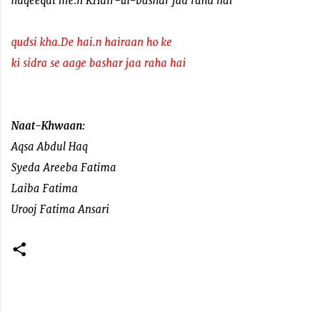
haqeeqat me.n KHair-ul-bashar jaa raha hai
qudsi kha.De hai.n hairaan ho ke
ki sidra se aage bashar jaa raha hai
Naat-Khwaan:
Aqsa Abdul Haq
Syeda Areeba Fatima
Laiba Fatima
Urooj Fatima Ansari
C
o