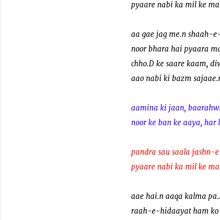
pyaare nabi ka mil ke m
aa gae jag me.n shaah-
noor bhara hai pyaara m
chho.D ke saare kaam, di
aao nabi ki bazm sajaae.
aamina ki jaan, baarahw
noor ke ban ke aaya, har
pandra sau saala jashn-
pyaare nabi ka mil ke m
aae hai.n aaqa kalma pa
raah-e-hidaayat ham ko