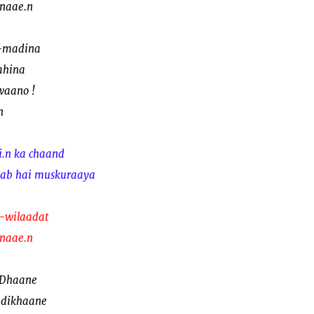
anaae.n
e-madina
ahina
waano !
n
i.n ka chaand
 lab hai muskuraaya
e-wilaadat
anaae.n
.Dhaane
 dikhaane