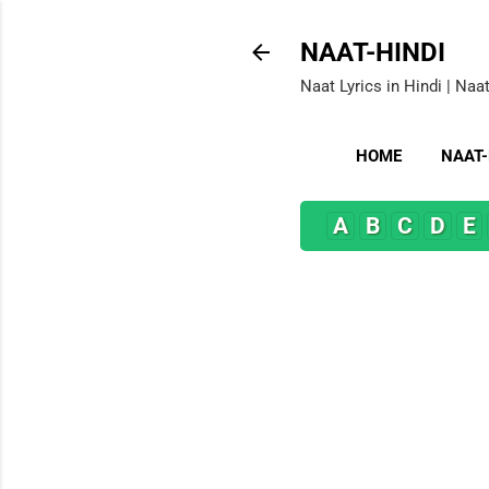
NAAT-HINDI
Naat Lyrics in Hindi | Naat
HOME
NAAT
A
B
C
D
E