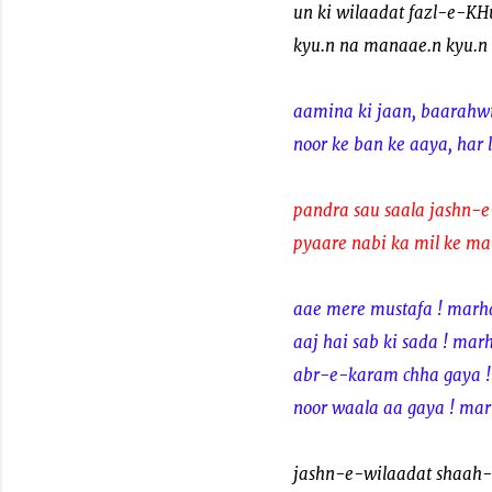
un ki wilaadat fazl-e-KH
kyu.n na manaae.n kyu.n
aamina ki jaan, baarahw
noor ke ban ke aaya, har
pandra sau saala jashn-
pyaare nabi ka mil ke m
aae mere mustafa ! marh
aaj hai sab ki sada ! mar
abr-e-karam chha gaya !
noor waala aa gaya ! mar
jashn-e-wilaadat shaah