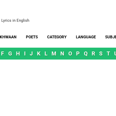
Skip to main content
 Lyrics in English
-KHWAAN
POETS
CATEGORY
LANGUAGE
SUBJ
MORE…
CONTACT US
F
G
H
I
J
K
L
M
N
O
P
Q
R
S
T