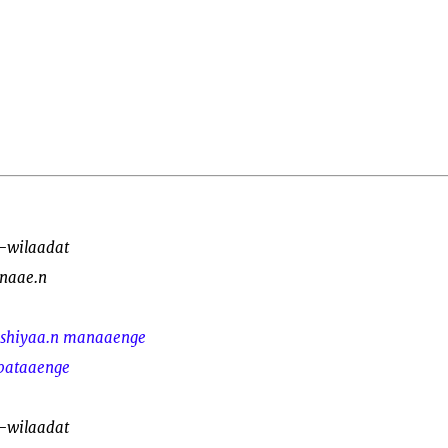
e-wilaadat
anaae.n
ushiyaa.n manaaenge
 bataaenge
e-wilaadat