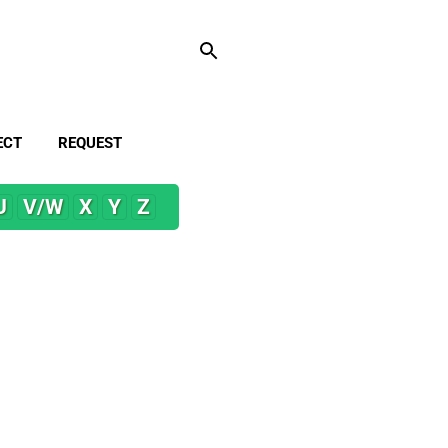
ECT
REQUEST
U
V/W
X
Y
Z