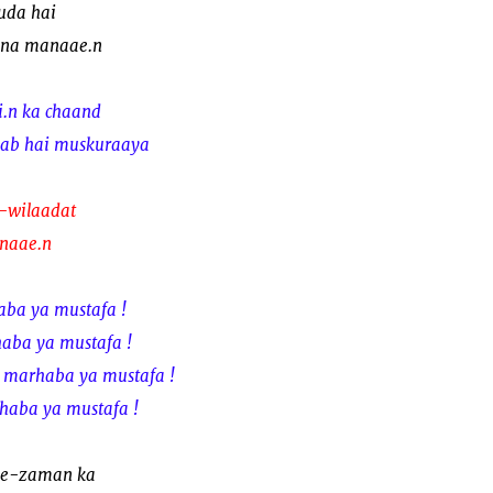
uda hai
 na manaae.n
i.n ka chaand
 lab hai muskuraaya
e-wilaadat
anaae.n
aba ya mustafa !
haba ya mustafa !
 marhaba ya mustafa !
haba ya mustafa !
-e-zaman ka