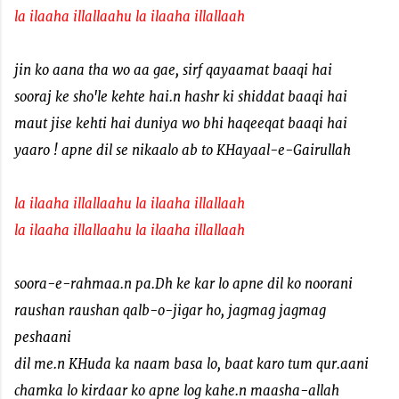
la ilaaha illallaahu la ilaaha illallaah
jin ko aana tha wo aa gae, sirf qayaamat baaqi hai
sooraj ke sho'le kehte hai.n hashr ki shiddat baaqi hai
maut jise kehti hai duniya wo bhi haqeeqat baaqi hai
yaaro ! apne dil se nikaalo ab to KHayaal-e-Gairullah
la ilaaha illallaahu la ilaaha illallaah
la ilaaha illallaahu la ilaaha illallaah
soora-e-rahmaa.n pa.Dh ke kar lo apne dil ko noorani
raushan raushan qalb-o-jigar ho, jagmag jagmag
peshaani
dil me.n KHuda ka naam basa lo, baat karo tum qur.aani
chamka lo kirdaar ko apne log kahe.n maasha-allah