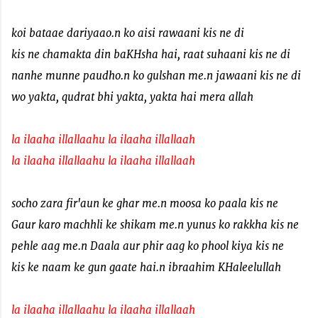
koi bataae dariyaao.n ko aisi rawaani kis ne di
kis ne chamakta din baKHsha hai, raat suhaani kis ne di
nanhe munne paudho.n ko gulshan me.n jawaani kis ne di
wo yakta, qudrat bhi yakta, yakta hai mera allah
la ilaaha illallaahu la ilaaha illallaah
la ilaaha illallaahu la ilaaha illallaah
socho zara fir'aun ke ghar me.n moosa ko paala kis ne
Gaur karo machhli ke shikam me.n yunus ko rakkha kis ne
pehle aag me.n Daala aur phir aag ko phool kiya kis ne
kis ke naam ke gun gaate hai.n ibraahim KHaleelullah
la ilaaha illallaahu la ilaaha illallaah