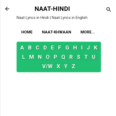
Skip to main content
NAAT-HINDI
Naat Lyrics in Hindi | Naat Lyrics in English
HOME
NAAT-KHWAAN
MORE…
A
B
C
D
E
F
G
H
I
J
K
L
M
N
O
P
Q
R
S
T
U
V/W
X
Y
Z