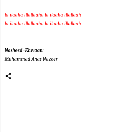
la ilaaha illallaahu la ilaaha illallaah
la ilaaha illallaahu la ilaaha illallaah
Nasheed-Khwaan:
Muhammad Anas Nazeer
C
o
m
m
e
n