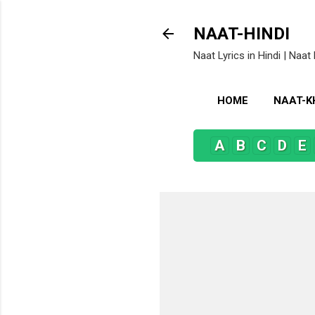
NAAT-HINDI
Naat Lyrics in Hindi | Naat 
HOME
NAAT-
A
B
C
D
E