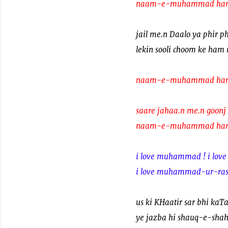
naam-e-muhammad ham k
jail me.n Daalo ya phir 
lekin sooli choom ke ham
naam-e-muhammad ham k
saare jahaa.n me.n goonj 
naam-e-muhammad ham k
i love muhammad ! i lo
i love muhammad-ur-raso
us ki KHaatir sar bhi kaT
ye jazba hi shauq-e-shah