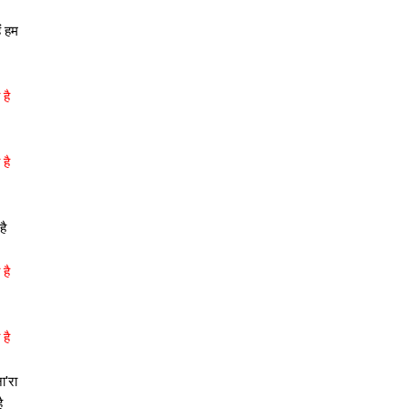
ं हम
 है
 है
है
 है
 है
ा'रा
ै