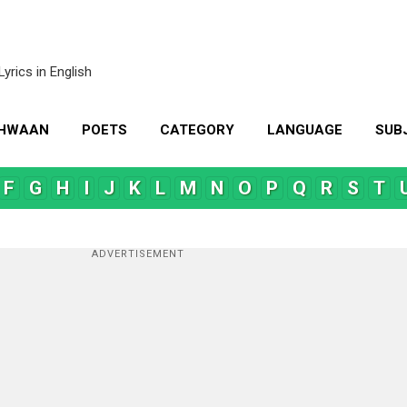
Skip to main content
Lyrics in English
KHWAAN
POETS
CATEGORY
LANGUAGE
SUB
MORE…
CONTACT US
F
G
H
I
J
K
L
M
N
O
P
Q
R
S
T
ADVERTISEMENT