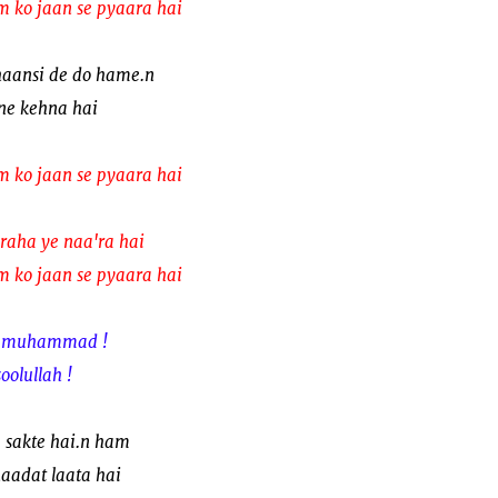
o jaan se pyaara hai
phaansi de do hame.n
 ne kehna hai
o jaan se pyaara hai
raha ye naa'ra hai
o jaan se pyaara hai
ve muhammad !
olullah !
a sakte hai.n ham
aadat laata hai