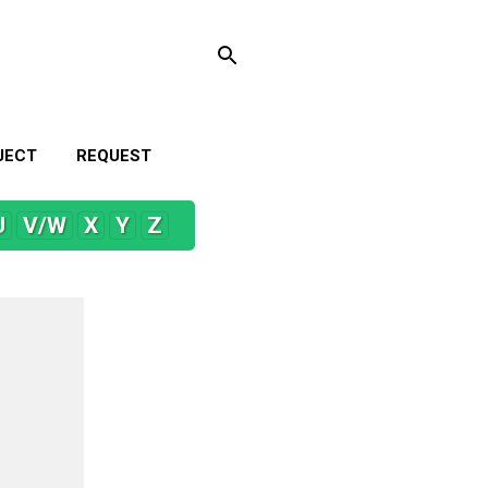
JECT
REQUEST
U
V/W
X
Y
Z