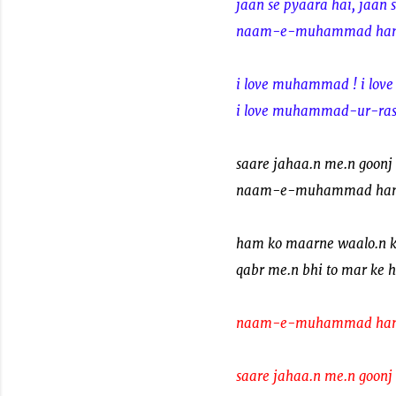
jaan se pyaara hai, jaan 
naam-e-muhammad ham k
i love muhammad ! i lo
i love muhammad-ur-raso
saare jahaa.n me.n goonj 
naam-e-muhammad ham k
ham ko maarne waalo.n ko
qabr me.n bhi to mar ke 
naam-e-muhammad ham k
saare jahaa.n me.n goonj 