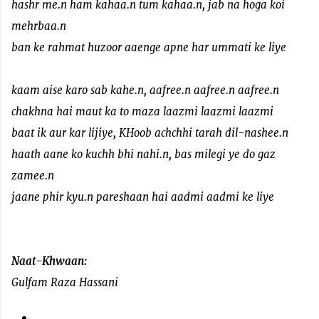
hashr me.n ham kahaa.n tum kahaa.n, jab na hoga koi
mehrbaa.n
ban ke rahmat huzoor aaenge apne har ummati ke liye
kaam aise karo sab kahe.n, aafree.n aafree.n aafree.n
chakhna hai maut ka to maza laazmi laazmi laazmi
baat ik aur kar lijiye, KHoob achchhi tarah dil-nashee.n
haath aane ko kuchh bhi nahi.n, bas milegi ye do gaz
zamee.n
jaane phir kyu.n pareshaan hai aadmi aadmi ke liye
Naat-Khwaan:
Gulfam Raza Hassani