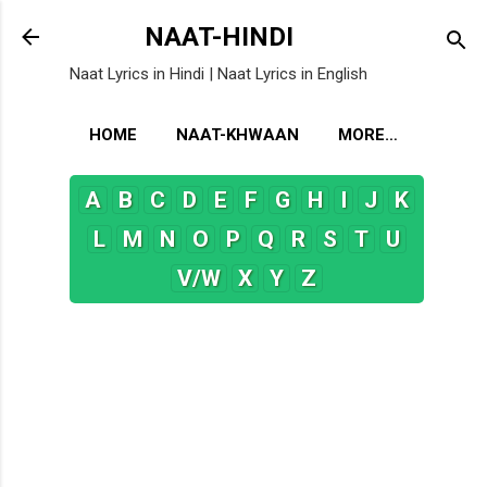
Skip to main content
NAAT-HINDI
Naat Lyrics in Hindi | Naat Lyrics in English
HOME
NAAT-KHWAAN
MORE…
A
B
C
D
E
F
G
H
I
J
K
L
M
N
O
P
Q
R
S
T
U
V/W
X
Y
Z