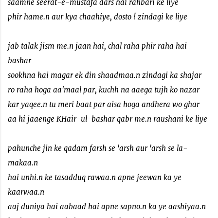
saamne seerat-e-mustafa dars hai rahbari ke liye
phir hame.n aur kya chaahiye, dosto ! zindagi ke liye
jab talak jism me.n jaan hai, chal raha phir raha hai
bashar
sookhna hai magar ek din shaadmaa.n zindagi ka shajar
ro raha hoga aa'maal par, kuchh na aaega tujh ko nazar
kar yaqee.n tu meri baat par aisa hoga andhera wo ghar
aa hi jaaenge KHair-ul-bashar qabr me.n raushani ke liye
pahunche jin ke qadam farsh se 'arsh aur 'arsh se la-
makaa.n
hai unhi.n ke tasadduq rawaa.n apne jeewan ka ye
kaarwaa.n
aaj duniya hai aabaad hai apne sapno.n ka ye aashiyaa.n