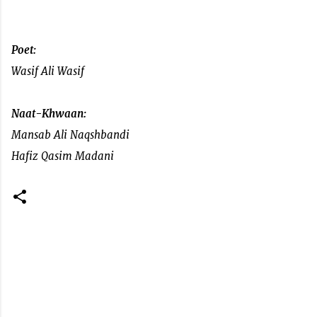
Poet:
Wasif Ali Wasif
Naat-Khwaan:
Mansab Ali Naqshbandi
Hafiz Qasim Madani
C
o
m
m
e