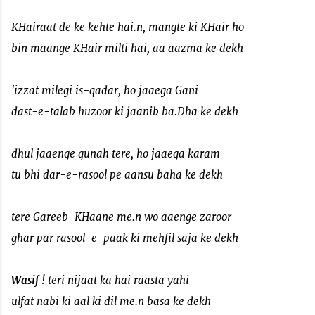
KHairaat de ke kehte hai.n, mangte ki KHair ho
bin maange KHair milti hai, aa aazma ke dekh
'izzat milegi is-qadar, ho jaaega Gani
dast-e-talab huzoor ki jaanib ba.Dha ke dekh
dhul jaaenge gunah tere, ho jaaega karam
tu bhi dar-e-rasool pe aansu baha ke dekh
tere Gareeb-KHaane me.n wo aaenge zaroor
ghar par rasool-e-paak ki mehfil saja ke dekh
Wasif
! teri nijaat ka hai raasta yahi
ulfat nabi ki aal ki dil me.n basa ke dekh