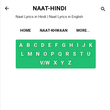
Skip to main content
NAAT-HINDI
Naat Lyrics in Hindi | Naat Lyrics in English
HOME
NAAT-KHWAAN
MORE…
A
B
C
D
E
F
G
H
I
J
K
L
M
N
O
P
Q
R
S
T
U
V/W
X
Y
Z