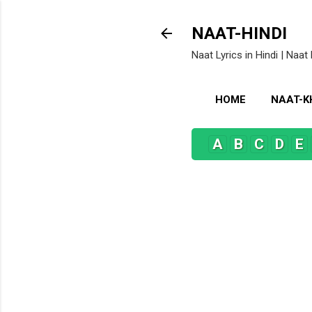
NAAT-HINDI
Naat Lyrics in Hindi | Naat 
HOME
NAAT-
A
B
C
D
E