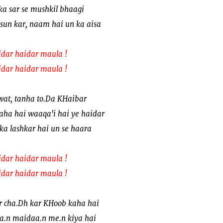
ka sar se mushkil bhaagi
 sun kar, naam hai un ka aisa
idar haidar maula !
idar haidar maula !
wat, tanha to.Da KHaibar
aha hai waaqa'i hai ye haidar
ka lashkar hai un se haara
idar haidar maula !
idar haidar maula !
 cha.Dh kar KHoob kaha hai
laa.n maidaa.n me.n kiya hai