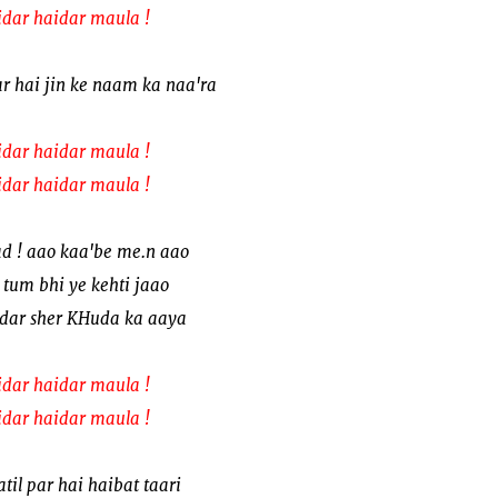
idar haidar maula !
 hai jin ke naam ka naa'ra
idar haidar maula !
idar haidar maula !
ad ! aao kaa'be me.n aao
 tum bhi ye kehti jaao
ndar sher KHuda ka aaya
idar haidar maula !
idar haidar maula !
til par hai haibat taari