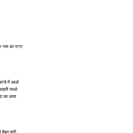
 नाम का ना'रा
ा'बे में आओ
े कहती जाओ
ुदा का आया
 हैबत तारी