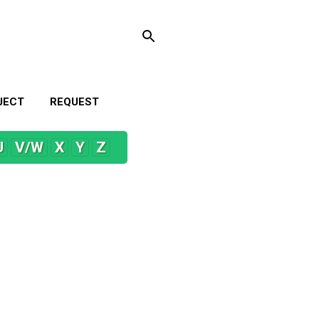
JECT
REQUEST
U
V/W
X
Y
Z