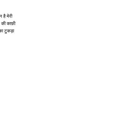
न है मेरी
न की काफ़ी
 का टुकड़ा