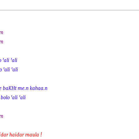
am
am
'ali 'ali
'ali 'ali
 ke baKHt me.n kahaa.n
olo 'ali 'ali
am
idar haidar maula !