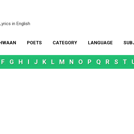
Skip to main content
Lyrics in English
KHWAAN
POETS
CATEGORY
LANGUAGE
SUB
MORE…
CONTACT US
F
G
H
I
J
K
L
M
N
O
P
Q
R
S
T