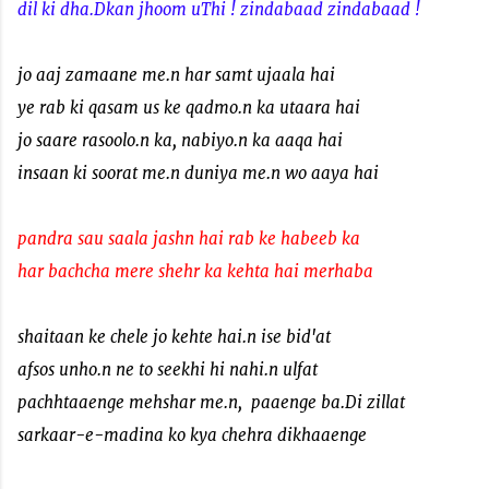
dil ki dha.Dkan jhoom uThi ! zindabaad zindabaad !
jo aaj zamaane me.n har samt ujaala hai
ye rab ki qasam us ke qadmo.n ka utaara hai
jo saare rasoolo.n ka, nabiyo.n ka aaqa hai
insaan ki soorat me.n duniya me.n wo aaya hai
pandra sau saala jashn hai rab ke habeeb ka
har bachcha mere shehr ka kehta hai merhaba
shaitaan ke chele jo kehte hai.n ise bid'at
afsos unho.n ne to seekhi hi nahi.n ulfat
pachhtaaenge mehshar me.n, paaenge ba.Di zillat
sarkaar-e-madina ko kya chehra dikhaaenge