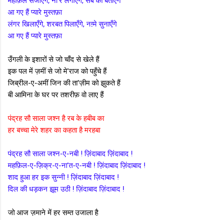
महफ़िल सजाएँगे, ना'रे लगाएँगे, सब को बताएँगे
आ गए हैं प्यारे मुस्तफ़ा
लंगर खिलाएँगे, शरबत पिलाएँगे, नग़्मे सुनाएँगे
आ गए हैं प्यारे मुस्तफ़ा
उँगली के इशारों से जो चाँद से खेले हैं
इक पल में ज़मीं से जो मे'राज को पहुँचे हैं
जिब्रील-ए-अमीं जिन की ता'ज़ीम को झुकते हैं
बी आमिना के घर पर तशरीफ़ वो लाए हैं
पंद्रह सौ साला जश्न है रब के हबीब का
हर बच्चा मेरे शहर का कहता है मरहबा
पंद्रह सौ साला जश्न-ए-नबी ! ज़िंदाबाद ज़िंदाबाद !
महफ़िल-ए-ज़िक्र-ए-ना'त-ए-नबी ! ज़िंदाबाद ज़िंदाबाद !
शाद हुआ हर इक सुन्नी ! ज़िंदाबाद ज़िंदाबाद !
दिल की धड़कन झूम उठी ! ज़िंदाबाद ज़िंदाबाद !
जो आज ज़माने में हर सम्त उजाला है