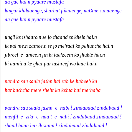
aa gae hai.n pyaare mustafa
langar khilaaenge, sharbat pilaaenge, naGme sunaaenge
aa gae hai.n pyaare mustafa
ungli ke ishaaro.n se jo chaand se khele hai.n
ik pal me.n zamee.n se jo me'raaj ko pahunche hai.n
jibreel-e-amee.n jin ki taa'zeem ko jhukte hai.n
bi aamina ke ghar par tashreef wo laae hai.n
pandra sau saala jashn hai rab ke habeeb ka
har bachcha mere shehr ka kehta hai merhaba
pandra sau saala jashn-e-nabi ! zindabaad zindabaad !
mehfil-e-zikr-e-naa't-e-nabi ! zindabaad zindabaad !
shaad huaa har ik sunni ! zindabaad zindabaad !