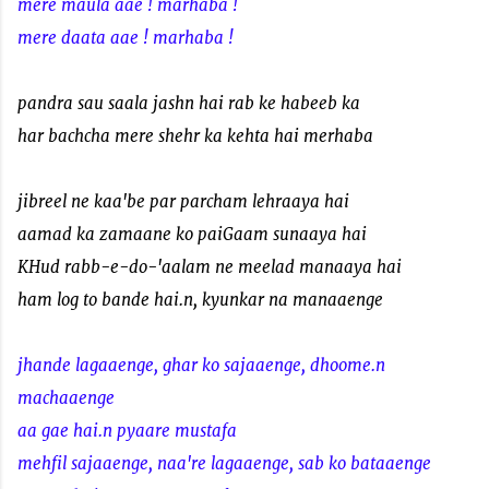
mere maula aae ! marhaba !
mere daata aae ! marhaba !
pandra sau saala jashn hai rab ke habeeb ka
har bachcha mere shehr ka kehta hai merhaba
jibreel ne kaa'be par parcham lehraaya hai
aamad ka zamaane ko paiGaam sunaaya hai
KHud rabb-e-do-'aalam ne meelad manaaya hai
ham log to bande hai.n, kyunkar na manaaenge
jhande lagaaenge, ghar ko sajaaenge, dhoome.n
machaaenge
aa gae hai.n pyaare mustafa
mehfil sajaaenge, naa're lagaaenge, sab ko bataaenge