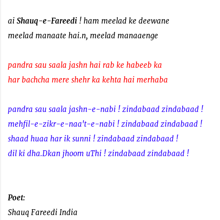
ai
Shauq-e-Fareedi
! ham meelad ke deewane
meelad manaate hai.n, meelad manaaenge
pandra sau saala jashn hai rab ke habeeb ka
har bachcha mere shehr ka kehta hai merhaba
pandra sau saala jashn-e-nabi ! zindabaad zindabaad !
mehfil-e-zikr-e-naa't-e-nabi ! zindabaad zindabaad !
shaad huaa har ik sunni ! zindabaad zindabaad !
dil ki dha.Dkan jhoom uThi ! zindabaad zindabaad !
Poet:
Shauq Fareedi India