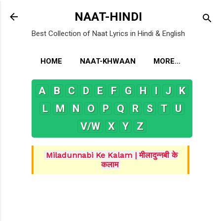
Skip to main content
NAAT-HINDI
Best Collection of Naat Lyrics in Hindi & English
HOME
NAAT-KHWAAN
MORE…
A
B
C
D
E
F
G
H
I
J
K
L
M
N
O
P
Q
R
S
T
U
V/W
X
Y
Z
Miladunnabi Ke Kalam | मीलादुन्नबी के
कलाम