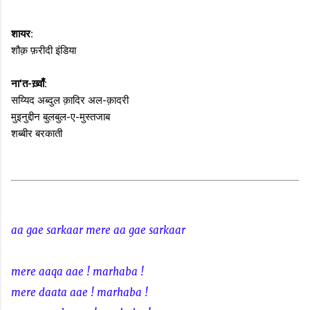
शायर:
शौक़ फ़रीदी इंडिया
ना'त-ख़्वाँ:
सय्यिद अब्दुल क़ादिर अल-क़ादरी
मुइनुद्दीन बुलबुल-ए-मुस्तजाब
शब्बीर बरकाती
aa gae sarkaar mere aa gae sarkaar
mere aaqa aae ! marhaba !
mere daata aae ! marhaba !