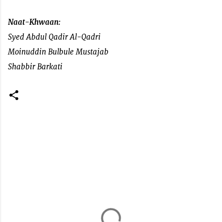
Naat-Khwaan:
Syed Abdul Qadir Al-Qadri
Moinuddin Bulbule Mustajab
Shabbir Barkati
C
o
m
m
e
n
t
s