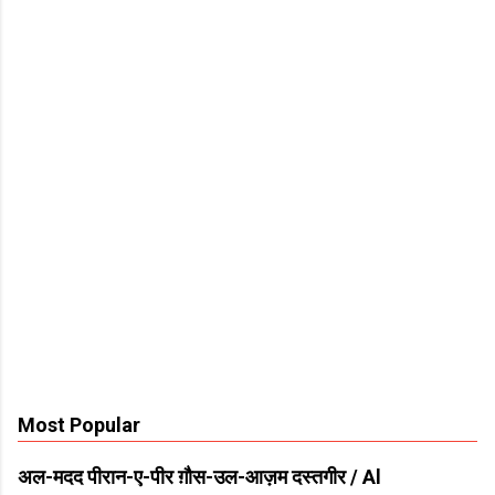
Most Popular
अल-मदद पीरान-ए-पीर ग़ौस-उल-आज़म दस्तगीर / Al