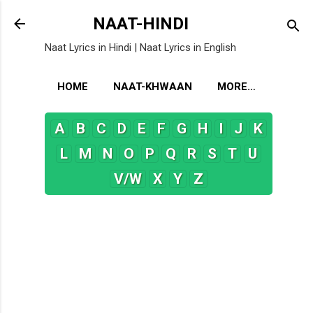
Skip to main content
NAAT-HINDI
Naat Lyrics in Hindi | Naat Lyrics in English
HOME
NAAT-KHWAAN
MORE…
A
B
C
D
E
F
G
H
I
J
K
L
M
N
O
P
Q
R
S
T
U
V/W
X
Y
Z