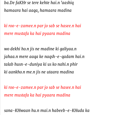
ba.De faKHr se tere kehte hai.n 'aashiq
hamaara hai aaqa, hamaara madina
ki roo-e-zamee.n par jo sab se hasee.n hai
mere mustafa ka hai pyaara madina
wo dekhi ho.n jis ne madine ki galiyaa.n
jahaa.n mere aaqa ke naqsh-e-qadam hai.n
talab husn-e-duniya ki us ko nahi.n phir
ki aankho.n me.n jis ne utaara madina
ki roo-e-zamee.n par jo sab se hasee.n hai
mere mustafa ka hai pyaara madina
sana-KHwaan hu.n mai.n habeeb-e-KHuda ka