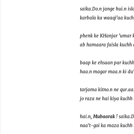
saika.Do.n jange hui.n is
karbala ka waaqi'aa kuch
phenk ke KHanjar 'umar 
ab hamaara faisla kuchh 
baap ke ehsaan par kuchh
haa.n magar maa.n ki du'
tarjama kitno.n ne qur.aa
jo raza ne hai kiya kuchh
hai.n,
Mubaarak
! saika.
naa't-goi ka maza kuchh 