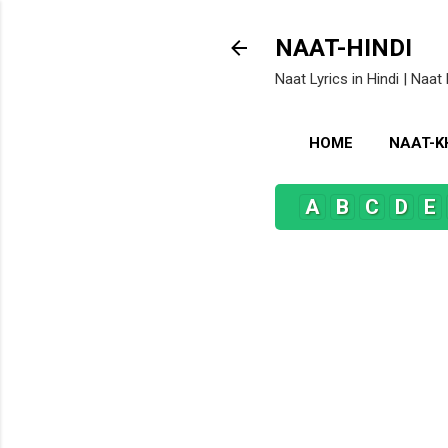
NAAT-HINDI
Naat Lyrics in Hindi | Naat 
HOME
NAAT-
A
B
C
D
E