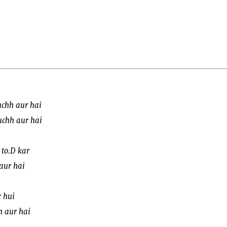
chh aur hai
uchh aur hai
 to.D kar
aur hai
r hui
 aur hai