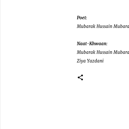
Poet:
Mubarak Hussain Mubar
Naat-Khwaan:
Mubarak Hussain Mubar
Ziya Yazdani
C
o
m
m
e