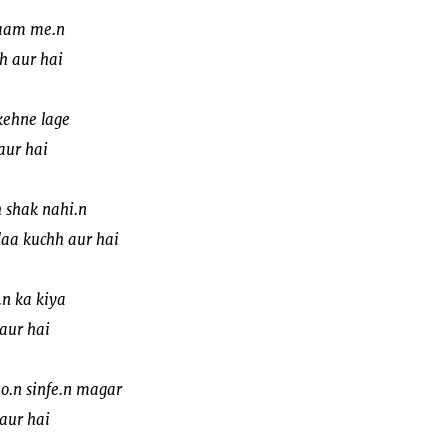
laam me.n
h aur hai
kehne lage
aur hai
 shak nahi.n
aa kuchh aur hai
.n ka kiya
 aur hai
Do.n sinfe.n magar
aur hai