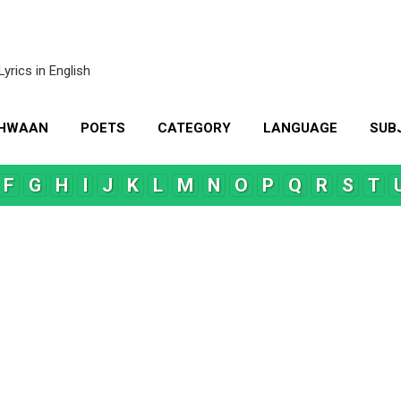
Skip to main content
Lyrics in English
KHWAAN
POETS
CATEGORY
LANGUAGE
SUB
MORE…
CONTACT US
F
G
H
I
J
K
L
M
N
O
P
Q
R
S
T