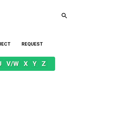
JECT
REQUEST
U
V/W
X
Y
Z