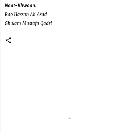
Naat-Khwaan:
Rao Hassan Ali Asad
Ghulam Mustafa Qadri
C
o
m
m
e
n
t
s