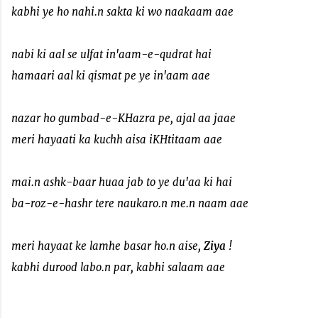
kabhi ye ho nahi.n sakta ki wo naakaam aae
nabi ki aal se ulfat in'aam-e-qudrat hai
hamaari aal ki qismat pe ye in'aam aae
nazar ho gumbad-e-KHazra pe, ajal aa jaae
meri hayaati ka kuchh aisa iKHtitaam aae
mai.n ashk-baar huaa jab to ye du'aa ki hai
ba-roz-e-hashr tere naukaro.n me.n naam aae
meri hayaat ke lamhe basar ho.n aise,
Ziya
!
kabhi durood labo.n par, kabhi salaam aae