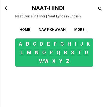
Skip to main content
NAAT-HINDI
Naat Lyrics in Hindi | Naat Lyrics in English
HOME
NAAT-KHWAAN
MORE…
A
B
C
D
E
F
G
H
I
J
K
L
M
N
O
P
Q
R
S
T
U
V/W
X
Y
Z