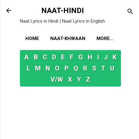
Skip to main content
NAAT-HINDI
Naat Lyrics in Hindi | Naat Lyrics in English
HOME
NAAT-KHWAAN
MORE…
A
B
C
D
E
F
G
H
I
J
K
L
M
N
O
P
Q
R
S
T
U
V/W
X
Y
Z