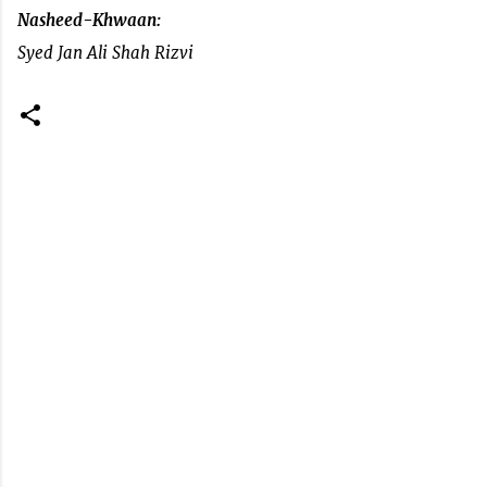
Nasheed-Khwaan:
Syed Jan Ali Shah Rizvi
C
o
m
m
e
n
t
s