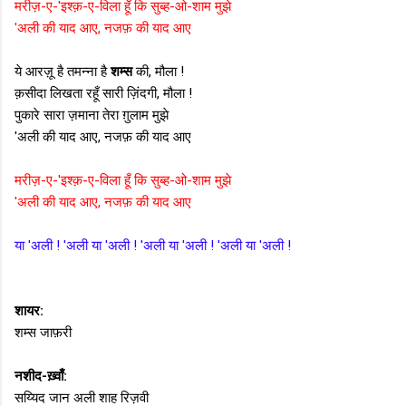
मरीज़-ए-'इश्क़-ए-विला हूँ कि सुब्ह-ओ-शाम मुझे
'अली की याद आए, नजफ़ की याद आए
ये आरज़ू है तमन्ना है
शम्स
की, मौला !
क़सीदा लिखता रहूँ सारी ज़िंदगी, मौला !
पुकारे सारा ज़माना तेरा ग़ुलाम मुझे
'अली की याद आए, नजफ़ की याद आए
मरीज़-ए-'इश्क़-ए-विला हूँ कि सुब्ह-ओ-शाम मुझे
'अली की याद आए, नजफ़ की याद आए
या 'अली ! 'अली या 'अली ! 'अली या 'अली ! 'अली या 'अली !
शायर:
शम्स जाफ़री
नशीद-ख़्वाँ:
सय्यिद जान अली शाह रिज़वी