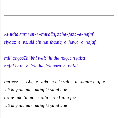
KHusha zameen-e-mu'alla, zahe-faza-e-najaf
riyaaz-e-KHuld bhi hai shaaiq-e-hawa-e-najaf
mili angooThi bhi waisi hi tha nagee.n jaisa
najaf bara-e-'ali tha, 'ali bara-e-najaf
mareez-e-'ishq-e-wila hu.n ki sub.h-o-shaam mujhe
'ali ki yaad aae, najaf ki yaad aae
usi se rakhta hu.n rishta har ek aan jise
'ali ki yaad aae, najaf ki yaad aae