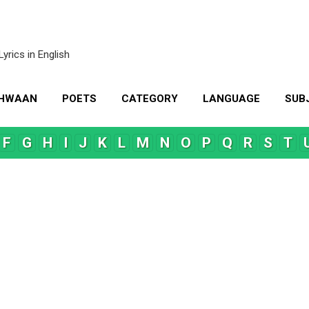
Skip to main content
Lyrics in English
KHWAAN
POETS
CATEGORY
LANGUAGE
SUB
MORE…
CONTACT US
F
G
H
I
J
K
L
M
N
O
P
Q
R
S
T