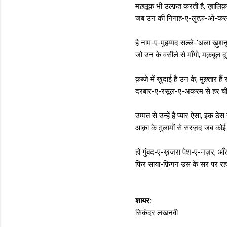
मख़्लूक़ भी उल्फ़त करती है, ख़ालिक़
जब उन की निगाह-ए-लुत्फ़-ओ-करम 
है नाम-ए-मुहम्मद सल्ले-'अला ख़ु
जो उन के वसीले से माँगो, मक़बूल दु
क़ब्ज़े में ख़ुदाई है उन के, मुख़्तार हैं
दरबार-ए-रसूल-ए-अकरम से हर चीज़
उम्मत से उन्हें है प्यार ऐसा, इक ठ
आक़ा के ग़ुलामों से सरज़द जब कोई 
हो गुंबद-ए-ख़ज़रा पेश-ए-नज़र, आँखो
फिर साया-फ़िगन उस के सर पर रहम
शायर:
सिकंदर लखनवी