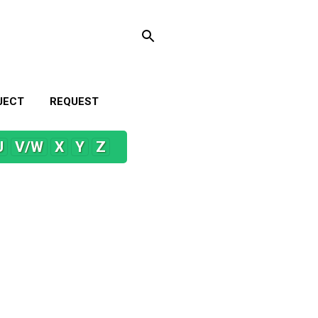
JECT
REQUEST
U
V/W
X
Y
Z