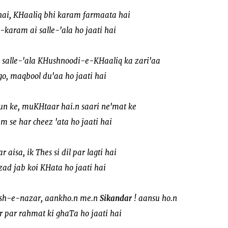
 hai, KHaaliq bhi karam farmaata hai
-karam ai salle-'ala ho jaati hai
lle-'ala KHushnoodi-e-KHaaliq ka zari'aa
o, maqbool du'aa ho jaati hai
n ke, muKHtaar hai.n saari ne'mat ke
 se har cheez 'ata ho jaati hai
aisa, ik Thes si dil par lagti hai
ad jab koi KHata ho jaati hai
h-e-nazar, aankho.n me.n
Sikandar
! aansu ho.n
r par rahmat ki ghaTa ho jaati hai