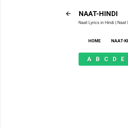
NAAT-HINDI
Naat Lyrics in Hindi | Naat 
HOME
NAAT-
A
B
C
D
E