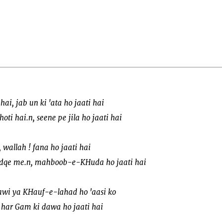
ai, jab un ki 'ata ho jaati hai
i hai.n, seene pe jila ho jaati hai
, wallah ! fana ho jaati hai
qe me.n, mahboob-e-KHuda ho jaati hai
awi ya KHauf-e-lahad ho 'aasi ko
t har Gam ki dawa ho jaati hai