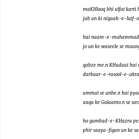
maKHlooq bhi ulfat karti
jab un ki nigaah-e-lutf-o
hai naam-e-muhammad sa
jo un ke waseele se maang
qabze me.n KHudaai hai u
darbaar-e-rasool-e-akram
ummat se unhe.n hai pyaar 
aaqa ke Gulaamo.n se sarz
ho gumbad-e-KHazra pes
phir saaya-figan un ke sa