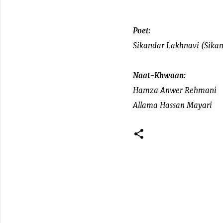
Poet:
Sikandar Lakhnavi (Sika
Naat-Khwaan:
Hamza Anwer Rehmani
Allama Hassan Mayari
C
o
m
m
e