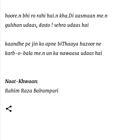
hoore.n bhi ro rahi hai.n kha.Di aasmaan me.n
gulshan udaas, dosto ! sehra udaas hai
kaandhe pe jin ko apne biThaaya huzoor ne
karb-o-bala me.n un ka nawaasa udaas hai
Naat-Khwaan:
Rahim Raza Balrampuri
C
o