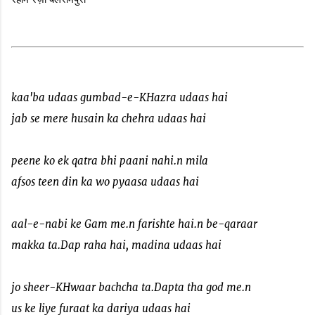
kaa'ba udaas gumbad-e-KHazra udaas hai
jab se mere husain ka chehra udaas hai
peene ko ek qatra bhi paani nahi.n mila
afsos teen din ka wo pyaasa udaas hai
aal-e-nabi ke Gam me.n farishte hai.n be-qaraar
makka ta.Dap raha hai, madina udaas hai
jo sheer-KHwaar bachcha ta.Dapta tha god me.n
us ke liye furaat ka dariya udaas hai