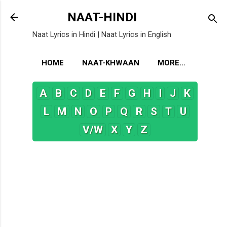
Skip to main content
NAAT-HINDI
Naat Lyrics in Hindi | Naat Lyrics in English
HOME
NAAT-KHWAAN
MORE…
A
B
C
D
E
F
G
H
I
J
K
L
M
N
O
P
Q
R
S
T
U
V/W
X
Y
Z