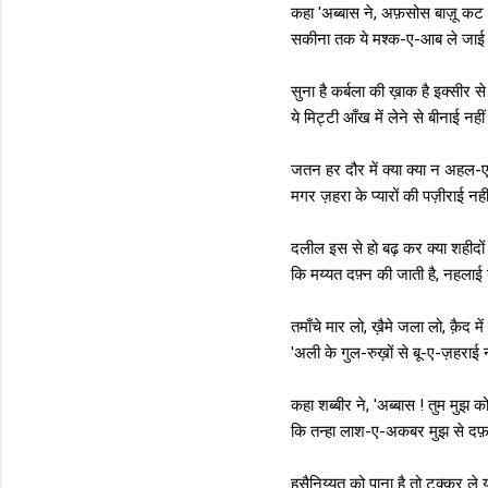
कहा 'अब्बास ने, अफ़सोस बाज़ू कट ग
सकीना तक ये मश्क-ए-आब ले जाई 
सुना है कर्बला की ख़ाक है इक्सीर 
ये मिट्टी आँख में लेने से बीनाई नही
जतन हर दौर में क्या क्या न अहल-
मगर ज़हरा के प्यारों की पज़ीराई नही
दलील इस से हो बढ़ कर क्या शहीदो
कि मय्यत दफ़्न की जाती है, नहलाई 
तमाँचे मार लो, ख़ैमे जला लो, क़ैद मे
'अली के गुल-रुख़ों से बू-ए-ज़हराई 
कहा शब्बीर ने, 'अब्बास ! तुम मुझ क
कि तन्हा लाश-ए-अकबर मुझ से दफ़न
हुसैनिय्यत को पाना है तो टक्कर ले य