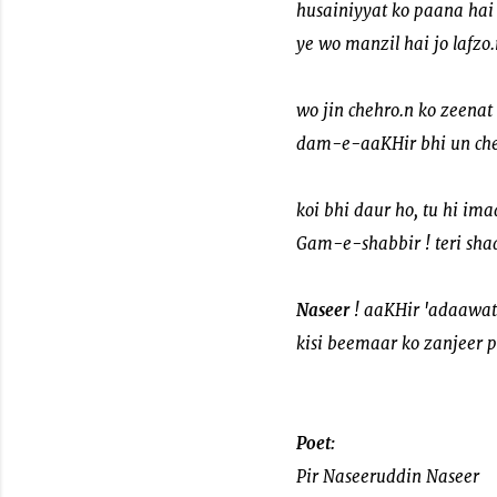
husainiyyat ko paana hai 
ye wo manzil hai jo lafzo
wo jin chehro.n ko zeen
dam-e-aaKHir bhi un cheh
koi bhi daur ho, tu hi 
Gam-e-shabbir ! teri sha
Naseer
! aaKHir 'adaawat
kisi beemaar ko zanjeer p
Poet:
Pir Naseeruddin Naseer