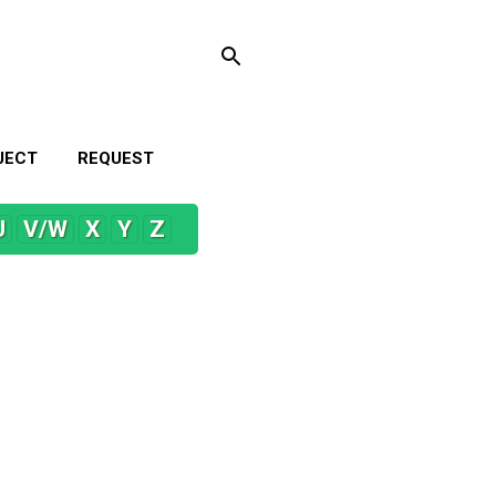
JECT
REQUEST
U
V/W
X
Y
Z