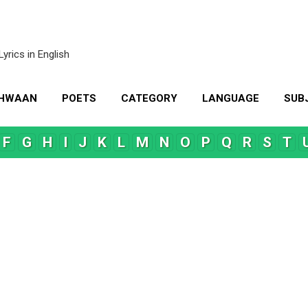
Skip to main content
Lyrics in English
KHWAAN
POETS
CATEGORY
LANGUAGE
SUB
MORE…
CONTACT US
F
G
H
I
J
K
L
M
N
O
P
Q
R
S
T