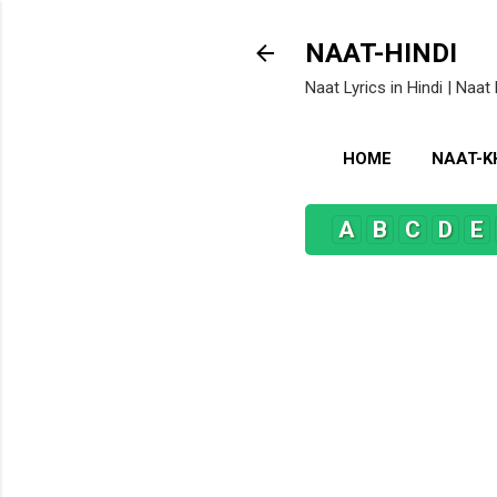
NAAT-HINDI
Naat Lyrics in Hindi | Naat 
HOME
NAAT-
A
B
C
D
E