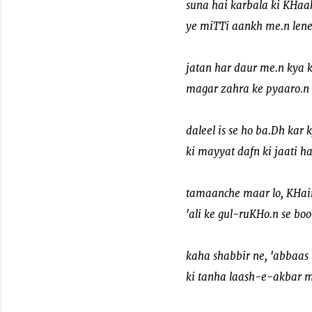
suna hai karbala ki KHaak
ye miTTi aankh me.n lene 
jatan har daur me.n kya 
magar zahra ke pyaaro.n 
daleel is se ho ba.Dh kar
ki mayyat dafn ki jaati ha
tamaanche maar lo, KHaim
'ali ke gul-ruKHo.n se bo
kaha shabbir ne, 'abbaas
ki tanha laash-e-akbar m