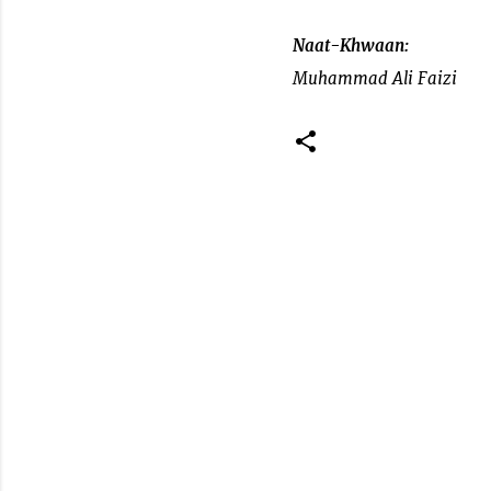
Naat-Khwaan:
Muhammad Ali Faizi
C
o
m
m
e
n
t
s