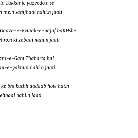
to Takkar le yazeedo.n se
.n me.n samjhaai nahi.n jaati
at Gaaza-e-KHaak-e-najaf baKHshe
ro.n ki zebaai nahi.n jaati
imaam-e-Gam Thaharta hai
an-e-yaktaai nahi.n jaati
 ke bhi kuchh aadaab hote hai.n
ehnaai nahi.n jaati