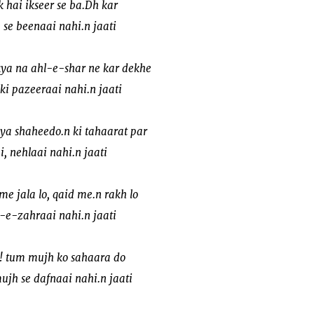
 hai ikseer se ba.Dh kar
se beenaai nahi.n jaati
kya na ahl-e-shar ne kar dekhe
ki pazeeraai nahi.n jaati
 kya shaheedo.n ki tahaarat par
i, nehlaai nahi.n jaati
e jala lo, qaid me.n rakh lo
o-e-zahraai nahi.n jaati
 ! tum mujh ko sahaara do
ujh se dafnaai nahi.n jaati