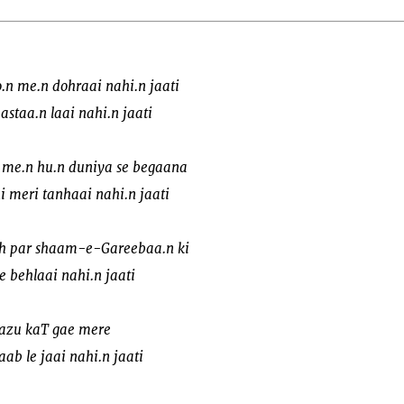
o.n me.n dohraai nahi.n jaati
astaa.n laai nahi.n jaati
 me.n hu.n duniya se begaana
meri tanhaai nahi.n jaati
oh par shaam-e-Gareebaa.n ki
e behlaai nahi.n jaati
aazu kaT gae mere
b le jaai nahi.n jaati