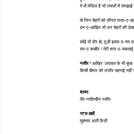
ये वो मंज़िल है जो लफ़्ज़ों में समझाई
वो जिन चेहरों को ज़ीनत ग़ाज़ा-ए-
दम-ए-आख़िर भी उन चेहरों की ज़ेबा
कोई भी दौर हो, तू ही इमाम-ए-ग़म ठ
ग़म-ए-शब्बीर ! तेरी शान-ए-यकताई 
नसीर
! आख़िर 'अदावत के भी कुछ आ
किसी बीमार को ज़ंजीर पहनाई नहीं 
शायर:
पीर नसीरुद्दीन नसीर
ना'त-ख़्वाँ:
मुहम्मद अली फ़ैज़ी