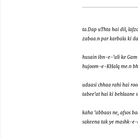
ta.Dap uThta hai dil, lafz
zabaa.n par karbala ki da
husain ibn-e-'ali ke Gam
hujoom-e-KHalq me.n bhi 
udaasi chhaa rahi hai ro
tabee'at hai ki behlaane s
kaha 'abbaas ne, afsos b
sakeena tak ye mashk-e-aa