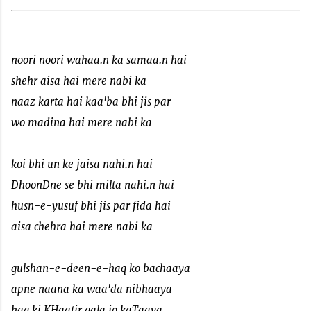
noori noori wahaa.n ka samaa.n hai
shehr aisa hai mere nabi ka
naaz karta hai kaa'ba bhi jis par
wo madina hai mere nabi ka
koi bhi un ke jaisa nahi.n hai
DhoonDne se bhi milta nahi.n hai
husn-e-yusuf bhi jis par fida hai
aisa chehra hai mere nabi ka
gulshan-e-deen-e-haq ko bachaaya
apne naana ka waa'da nibhaaya
haq ki KHaatir gala jo kaTaaya