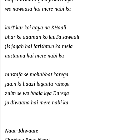
wo nawaasa hai mere nabi ka
lauT kar koi aaya na KHaali
bhar ke daaman ko lauTa sawaali
jis jagah hai farishto.n ka mela
aastaana hai mere nabi ka
mustafa se mohabbat karega
jaa.n ki baazi lagaata rahega
zulm se wo bhala kya Darega
jo diwaana hai mere nabi ka
Naat-Khwaan: