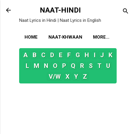
Skip to main content
NAAT-HINDI
Naat Lyrics in Hindi | Naat Lyrics in English
HOME
NAAT-KHWAAN
MORE…
A
B
C
D
E
F
G
H
I
J
K
L
M
N
O
P
Q
R
S
T
U
V/W
X
Y
Z