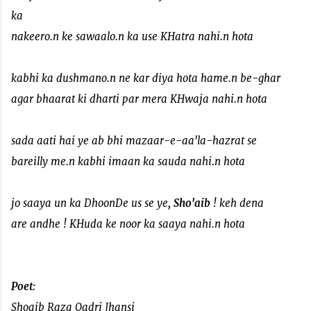
ka
nakeero.n ke sawaalo.n ka use KHatra nahi.n hota
kabhi ka dushmano.n ne kar diya hota hame.n be-ghar
agar bhaarat ki dharti par mera KHwaja nahi.n hota
sada aati hai ye ab bhi mazaar-e-aa'la-hazrat se
bareilly me.n kabhi imaan ka sauda nahi.n hota
jo saaya un ka DhoonDe us se ye,
Sho'aib
! keh dena
are andhe ! KHuda ke noor ka saaya nahi.n hota
Poet:
Shoaib Raza Qadri Jhansi