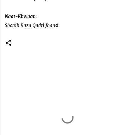
Naat-Khwaan:
Shoaib Raza Qadri Jhansi
C
o
m
m
e
n
t
s