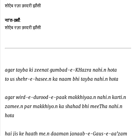
शोऐब रज़ा क़ादरी झाँसी
ना'त-ख़्वाँ:
शोऐब रज़ा क़ादरी झाँसी
agar tayba ki zeenat gumbad-e-KHazra nahi.n hota
to us shehr-e-hasee.n ka naam bhi tayba nahi.n hota
agar wird-e-durood-e-paak makkhiyaa.n nahi.n karti.n
zamee.n par makkhiyo.n ka shahad bhi meeTha nahi.n
hota
hai jis ke haath me.n daaman janaab-e-Gaus-e-aa'zam