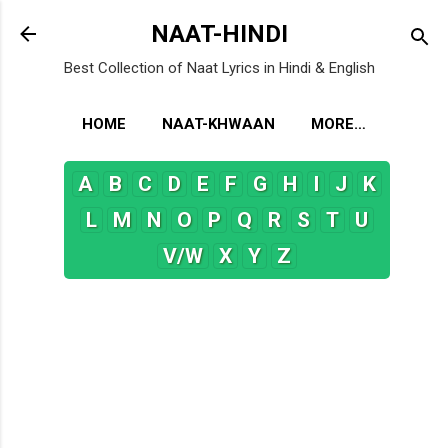
Skip to main content
NAAT-HINDI
Best Collection of Naat Lyrics in Hindi & English
HOME
NAAT-KHWAAN
MORE…
A
B
C
D
E
F
G
H
I
J
K
L
M
N
O
P
Q
R
S
T
U
V/W
X
Y
Z