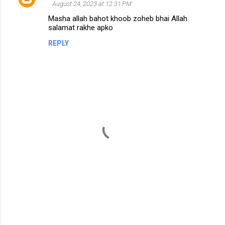
August 24, 2023 at 12:31 PM
o
Masha allah bahot khoob zoheb bhai Allah
m
salamat rakhe apko
m
REPLY
e
n
t
s
P
o