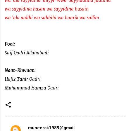
wa 'ala sayyidina 'aliyyi-wwa-sayyidatina faatima
wa sayyidina hasan wa sayyidina husain
wa 'ala aalihi wa sahbihi wa baarik wa sallim
Poet:
Saif Qadri Allahabadi
Naat-Khwaan:
Hafiz Tahir Qadri
Muhammad Hamza Qadri
muneersk1989@gmail
C