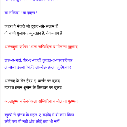
या सय्यिदा ! या ज़हरा !
ज़हरा पे भेजते जो दुरूद-ओ-सलाम हैं
वो सच्चे ग़ुलाम-ए-मुस्तफ़ा हैं, नेक-नाम हैं
अल्लाहुम्म स़ल्लि-'अला सय्यिदिना व मौलाना मुह़म्मद
शाह-ए-मर्दां, शेर-ए-यज़्दाँ, क़ुव्वत-ए-परवरदिगार
ला-फ़ता इल्ला 'अली, ला-सैफ़ इल्ला ज़ुल्फ़िक़ार
अल्लाह के शेर हैदर-ए-कर्रार पर दुरूद
हज़रत हसन-हुसैन के किरदार पर दुरूद
अल्लाहुम्म स़ल्लि-'अला सय्यिदिना व मौलाना मुह़म्मद
ख़ुत्बों ने ज़ैनब के महल-ए-यज़ीद में वो काम किया
कोई मरा भी नहीं और कोई बचा भी नहीं