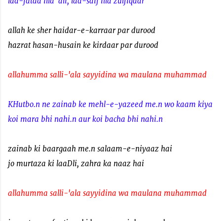
laa-fataa illa 'ali, laa-saif illa zulfiqaar
allah ke sher haidar-e-karraar par durood
hazrat hasan-husain ke kirdaar par durood
allahumma salli-'ala sayyidina wa maulana muhammad
KHutbo.n ne zainab ke mehl-e-yazeed me.n wo kaam kiya
koi mara bhi nahi.n aur koi bacha bhi nahi.n
zainab ki baargaah me.n salaam-e-niyaaz hai
jo murtaza ki laaDli, zahra ka naaz hai
allahumma salli-'ala sayyidina wa maulana muhammad