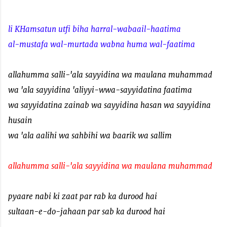
li KHamsatun utfi biha harral-wabaail-haatima
al-mustafa wal-murtada wabna huma wal-faatima
allahumma salli-'ala sayyidina wa maulana muhammad
wa 'ala sayyidina 'aliyyi-wwa-sayyidatina faatima
wa sayyidatina zainab wa sayyidina hasan wa sayyidina
husain
wa 'ala aalihi wa sahbihi wa baarik wa sallim
allahumma salli-'ala sayyidina wa maulana muhammad
pyaare nabi ki zaat par rab ka durood hai
sultaan-e-do-jahaan par sab ka durood hai