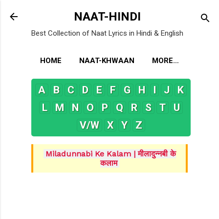
Skip to main content
NAAT-HINDI
Best Collection of Naat Lyrics in Hindi & English
HOME
NAAT-KHWAAN
MORE…
A
B
C
D
E
F
G
H
I
J
K
L
M
N
O
P
Q
R
S
T
U
V/W
X
Y
Z
Miladunnabi Ke Kalam | मीलादुन्नबी के
कलाम