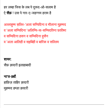
हर लम्हा जिस के लब पे दुरूद-ओ-सलाम है
ऐ
सैफ़
! उस पे नार-ए-जहन्नम हराम है
अल्लाहुम्म स़ल्लि-'अला सय्यिदिना व मौलाना मुह़म्मद
व 'अला सय्यिदिना 'अलिय्यि-व्व-सय्यिदतिना फ़ातिमा
व सय्यिदिना हसन व सय्यिदिना हुसैन
व 'अला आलिही व सह़बिही व बारिक व सल्लिम
शायर:
सैफ़ क़ादरी इलाहाबादी
ना'त-ख़्वाँ:
हाफ़िज़ ताहिर क़ादरी
मुहम्मद हम्ज़ा क़ादरी