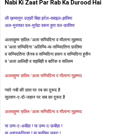
Nabi Ki Zaat Par Rab Ka Durood Hai
ली ख़म्सतुन उत़्फ़ी बिहा ह़र्रल-वबाइल-ह़ातिमा
अल-मुस्तफ़ा वल-मुर्तद़ा वबना हुमा वल-फ़ातिमा
अल्लाहुम्म स़ल्लि-'अला सय्यिदिना व मौलाना मुह़म्मद
व 'अला सय्यिदिना 'अलिय्यि-व्व-सय्यिदतिना फ़ातिमा
व सय्यिदतिना ज़ैनब व सय्यिदिना हसन व सय्यिदिना हुसैन
व 'अला आलिही व सह़बिही व बारिक व सल्लिम
अल्लाहुम्म स़ल्लि-'अला सय्यिदिना व मौलाना मुह़म्मद
प्यारे नबी की ज़ात पर रब का दुरूद है
सुल्तान-ए-दो-जहान पर सब का दुरूद है
अल्लाहुम्म स़ल्लि-'अला सय्यिदिना व मौलाना मुह़म्मद
या उम्म-ए-अबीहा ! या उम्म-ए-फ़बीहा !
या अशरफ़ुन्निसा ! या फ़ातिमा ज़हरा !