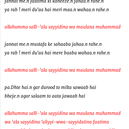
jannat me.n faatima ki kaneeze.n jahaa.n rahe.n
ya rab ! meri du'aa hai meri maa.n wahaa.n rahe.n
allahumma salli-'ala sayyidina wa maulana muhammad
jannat me.n mustafa ke sahaaba jahaa.n rahe.n
ya rab ! meri du'aa hai mere baaba wahaa.n rahe.n
allahumma salli-'ala sayyidina wa maulana muhammad
pa.Dhte hai.n gar durood to milta sawaab hai
bheje.n agar salaam to aata jawaab hai
allahumma salli-'ala sayyidina wa maulana muhammad
wa 'ala sayyidina 'aliyyi-wwa-sayyidatina faatima