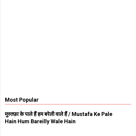
s
t
a
C
o
m
m
e
n
t
Most Popular
मुस्तफ़ा के पाले हैं हम बरेली वाले हैं / Mustafa Ke Pale
Hain Hum Bareilly Wale Hain