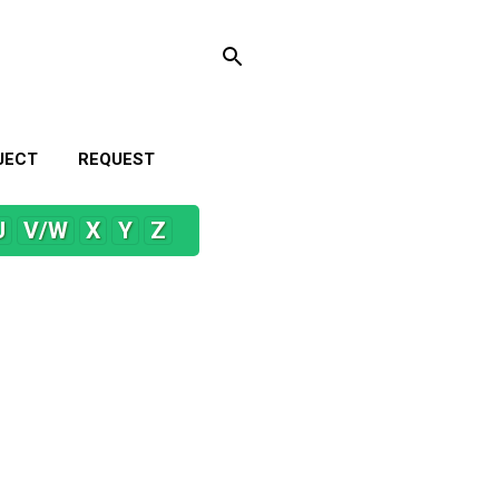
JECT
REQUEST
U
V/W
X
Y
Z