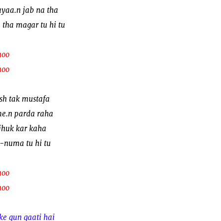
ayaa.n jab na tha
 tha magar tu hi tu
hoo
hoo
sh tak mustafa
e.n parda raha
jhuk kar kaha
-numa tu hi tu
hoo
hoo
ke gun gaati hai