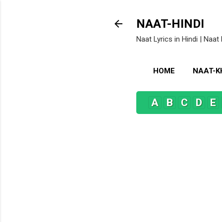
NAAT-HINDI
Naat Lyrics in Hindi | Naat 
HOME
NAAT-
A
B
C
D
E