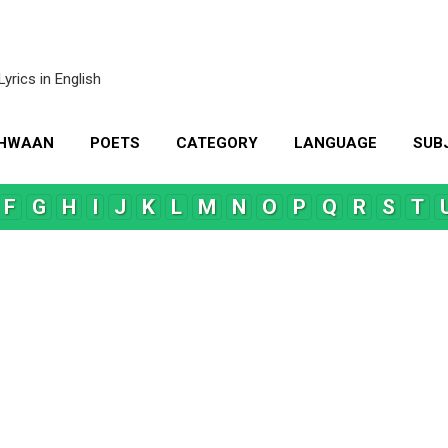
Skip to main content
Lyrics in English
KHWAAN
POETS
CATEGORY
LANGUAGE
SUB
MORE…
CONTACT US
F
G
H
I
J
K
L
M
N
O
P
Q
R
S
T