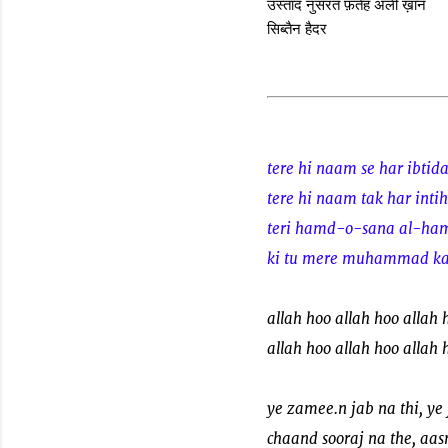
उस्ताद नुसरत फ़तेह अली ख़ान
सिब्तैन हैदर
tere hi naam se har ibtid
tere hi naam tak har inti
teri hamd-o-sana al-ham
ki tu mere muhammad ka
allah hoo allah hoo allah 
allah hoo allah hoo allah 
ye zamee.n jab na thi, ye
chaand sooraj na the, aa