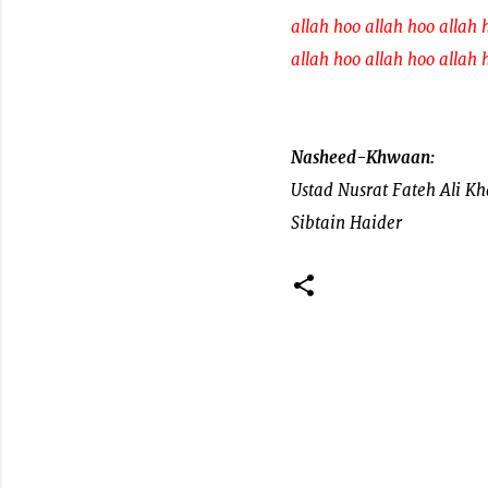
allah hoo allah hoo allah 
allah hoo allah hoo allah 
Nasheed-Khwaan:
Ustad Nusrat Fateh Ali K
Sibtain Haider
C
o
m
m
e