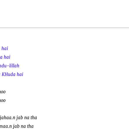
a hai
ha hai
du-lillah
 KHuda hai
hoo
hoo
 jahaa.n jab na tha
smaa.n jab na tha