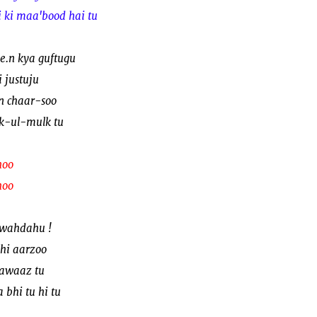
i ki maa'bood hai tu
e.n kya guftugu
i justuju
.n chaar-soo
k-ul-mulk tu
hoo
hoo
a wahdahu !
 hi aarzoo
aawaaz tu
a bhi tu hi tu